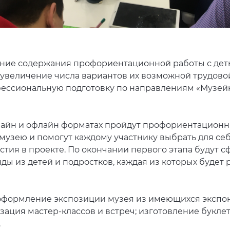
ние содержания профориентационной работы с деть
величение числа вариантов их возможной трудовой
фессиональную подготовку по направлениям «Музейн
лайн и офлайн форматах пройдут профориентационн
 музею и помогут каждому участнику выбрать для с
тия в проекте. По окончании первого этапа будут 
 из детей и подростков, каждая из которых будет 
оформление экспозиции музея из имеющихся экспона
зация мастер-классов и встреч; изготовление букл
.