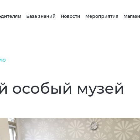
одителям
База знаний
Новости
Мероприятия
Магаз
ло
й особый музей